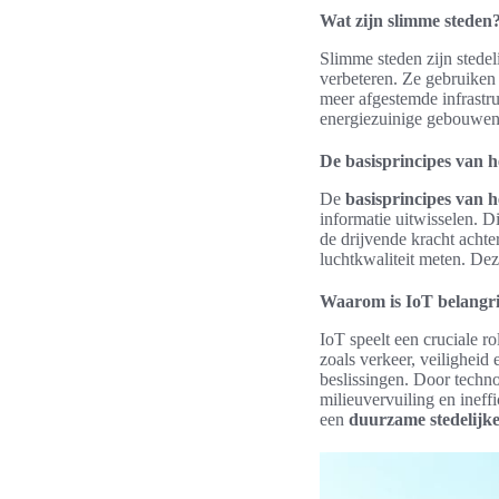
Wat zijn slimme steden
Slimme steden zijn stedeli
verbeteren. Ze gebruiken 
meer afgestemde infrastru
energiezuinige gebouwen 
De basisprincipes van h
De
basisprincipes van h
informatie uitwisselen. D
de drijvende kracht achte
luchtkwaliteit meten. De
Waarom is IoT belangri
IoT speelt een cruciale r
zoals verkeer, veiligheid
beslissingen. Door techno
milieuvervuiling en ineff
een
duurzame stedelijk