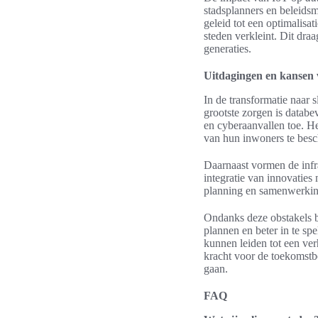
stadsplanners en beleids
geleid tot een optimalisa
steden verkleint. Dit dra
generaties.
Uitdagingen en kansen 
In de transformatie naar
grootste zorgen is datab
en cyberaanvallen toe. H
van hun inwoners te bes
Daarnaast vormen de infr
integratie van innovaties
planning en samenwerking
Ondanks deze obstakels b
plannen en beter in te sp
kunnen leiden tot een ve
kracht voor de toekomstb
gaan.
FAQ