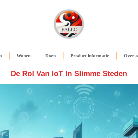
n
Wonen
Doen
Product informatie
Over o
De Rol Van IoT In Slimme Steden