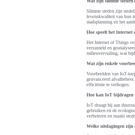
Wat zijn slimme steden
Slimme steden zijn stedel
levenskwaliteit van hun i
stadsplanning en het aanb
Hoe speelt het Internet 
Het Internet of Things v
verzameld en geanalyseerd
milieuvervuiling, wat bij
Wat zijn enkele voorbee
Voorbeelden van IoT-toep
geavanceerd afvalbeheer.
efficiëntie te verhogen.
Hoe kan IoT bijdragen 
IoT draagt bij aan duurza
gebruiken en de ecologisc
verbeteren en maakt sted
Welke uitdagingen zijn 