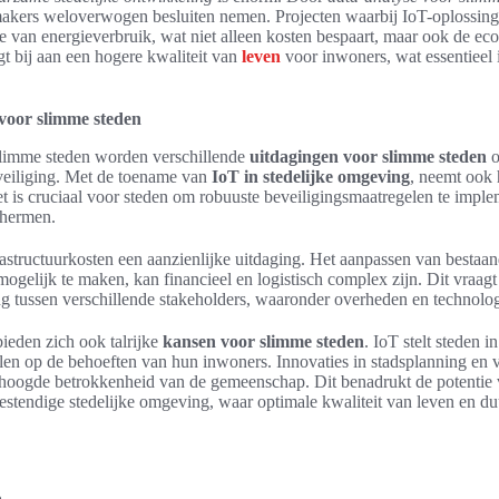
makers weloverwogen besluiten nemen. Projecten waarbij IoT-oplossing
tie van energieverbruik, wat niet alleen kosten bespaart, maar ook de e
agt bij aan een hogere kwaliteit van
leven
voor inwoners, wat essentieel 
voor slimme steden
 slimme steden worden verschillende
uitdagingen voor slimme steden
o
eveiliging. Met de toename van
IoT in stedelijke omgeving
, neemt ook 
et is cruciaal voor steden om robuuste beveiligingsmaatregelen te impl
chermen.
astructuurkosten een aanzienlijke uitdaging. Het aanpassen van besta
 mogelijk te maken, kan financieel en logistisch complex zijn. Dit vraa
 tussen verschillende stakeholders, waaronder overheden en technolog
ieden zich ook talrijke
kansen voor slimme steden
. IoT stelt steden in
elen op de behoeften van hun inwoners. Innovaties in stadsplanning en 
rhoogde betrokkenheid van de gemeenschap. Dit benadrukt de potentie 
estendige stedelijke omgeving, waar optimale kwaliteit van leven en 