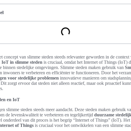
el
het concept van slimme steden steeds relevanter geworden in de context 
 IoT in slimme steden
is cruciaal, omdat het Internet of Things (IoT) 
ie binnen stedelijke omgevingen. Slimme steden maken gebruik van
Sm
n inwoners te verbeteren en efficiënter te functioneren. Door het verz
gen voor stedelijke problemen
innovatieve manieren om stadsplanning,
 Dit zorgt ervoor dat steden niet alleen reactief, maar ook proactief ku
s.
eden en IoT
jgen slimme steden steeds meer aandacht. Deze steden maken gebruik v
m de levenskwaliteit te verbeteren en tegelijkertijd
duurzame stedelij
l onderdeel van dit proces is het begrip “Internet of Things” (IoT). Het
Internet of Things
is cruciaal voor het ontwikkelen van een slimme sta