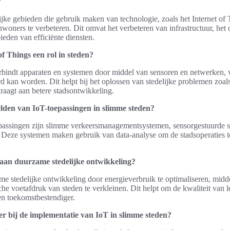
?
ijke gebieden die gebruik maken van technologie, zoals het Internet of
nwoners te verbeteren. Dit omvat het verbeteren van infrastructuur, het
ieden van efficiënte diensten.
of Things een rol in steden?
erbindt apparaten en systemen door middel van sensoren en netwerken, w
 kan worden. Dit helpt bij het oplossen van stedelijke problemen zoal
draagt aan betere stadsontwikkeling.
lden van IoT-toepassingen in slimme steden?
assingen zijn slimme verkeersmanagementsystemen, sensorgestuurde str
 Deze systemen maken gebruik van data-analyse om de stadsoperaties t
aan duurzame stedelijke ontwikkeling?
me stedelijke ontwikkeling door energieverbruik te optimaliseren, middel
he voetafdruk van steden te verkleinen. Dit helpt om de kwaliteit van l
en toekomstbestendiger.
er bij de implementatie van IoT in slimme steden?