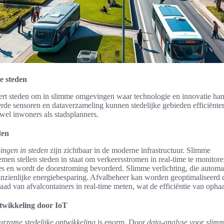
e steden
vert steden om in slimme omgevingen waar technologie en innovatie ha
de sensoren en dataverzameling kunnen stedelijke gebieden efficiënter 
wel inwoners als stadsplanners.
den
ingen in steden
zijn zichtbaar in de moderne infrastructuur. Slimme
n stellen steden in staat om verkeersstromen in real-time te monitore
es en wordt de doorstroming bevorderd. Slimme verlichting, die automa
aanzienlijke energiebesparing. Afvalbeheer kan worden geoptimaliseerd
aad van afvalcontainers in real-time meten, wat de efficiëntie van oph
twikkeling door IoT
urzame stedelijke ontwikkeling
is enorm. Door
data-analyse voor slimm