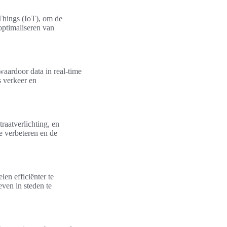
 Things (IoT), om de
 optimaliseren van
aardoor data in real-time
s verkeer en
aatverlichting, en
e verbeteren en de
en efficiënter te
even in steden te