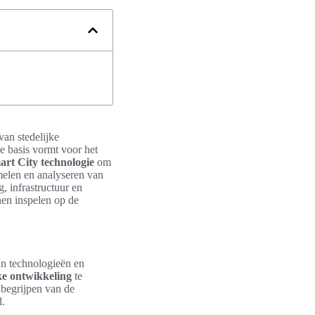
van stedelijke
de basis vormt voor het
art City technologie
om
amelen en analyseren van
 infrastructuur en
nnen inspelen op de
an technologieën en
ke ontwikkeling
te
 begrijpen van de
d.