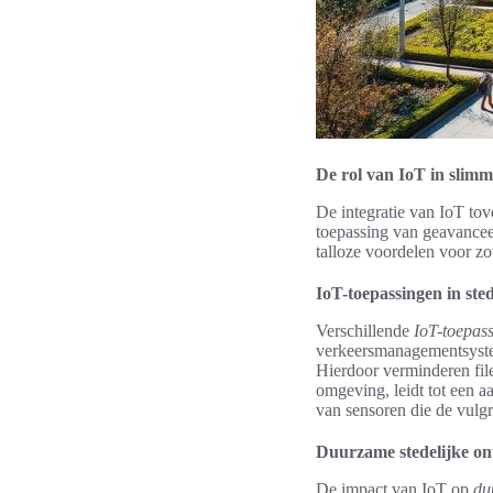
De rol van IoT in slimm
De integratie van IoT to
toepassing van geavanceer
talloze voordelen voor zo
IoT-toepassingen in ste
Verschillende
IoT-toepass
verkeersmanagementsysteme
Hierdoor verminderen fil
omgeving, leidt tot een 
van sensoren die de vulgr
Duurzame stedelijke on
De impact van IoT op
du