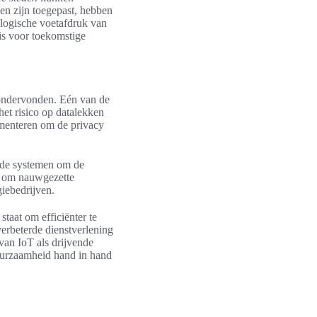
en zijn toegepast, hebben
cologische voetafdruk van
is voor toekomstige
ndervonden. Eén van de
het risico op datalekken
ementeren om de privacy
ande systemen om de
gt om nauwgezette
iebedrijven.
 staat om efficiënter te
verbeterde dienstverlening
van IoT als drijvende
duurzaamheid hand in hand