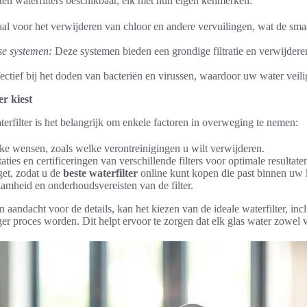
rten waterfilters beschikbaar, elk met hun eigen kenmerken:
al voor het verwijderen van chloor en andere vervuilingen, wat de sma
e systemen:
Deze systemen bieden een grondige filtratie en verwijderen
ectief bij het doden van bacteriën en virussen, waardoor uw water veilig
er kiest
terfilter is het belangrijk om enkele factoren in overweging te nemen:
ke wensen, zoals welke verontreinigingen u wilt verwijderen.
ties en certificeringen van verschillende filters voor optimale resultate
et, zodat u de
beste waterfilter
online kunt kopen die past binnen uw k
amheid en onderhoudsvereisten van de filter.
n aandacht voor de details, kan het kiezen van de ideale waterfilter, inc
er proces worden. Dit helpt ervoor te zorgen dat elk glas water zowel vei