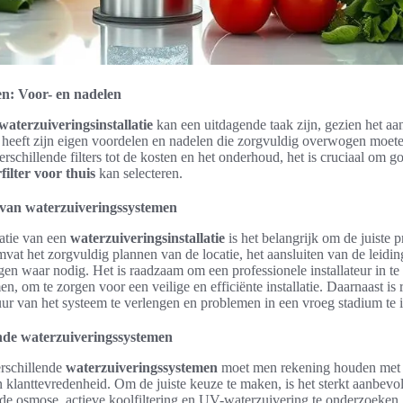
n: Voor- en nadelen
waterzuiveringsinstallatie
kan een uitdagende taak zijn, gezien het aa
 heeft zijn eigen voordelen en nadelen die zorgvuldig overwogen moet
verschillende filters tot de kosten en het onderhoud, het is cruciaal om g
filter voor thuis
kan selecteren.
e van waterzuiveringssystemen
latie van een
waterzuiveringsinstallatie
is het belangrijk om de juiste 
omvat het zorgvuldig plannen van de locatie, het aansluiten van de leid
gen waar nodig. Het is raadzaam om een professionele installateur in te 
, om te zorgen voor een veilige en efficiënte installatie. Daarnaast i
ur van het systeem te verlengen en problemen in een vroeg stadium te i
ende waterzuiveringssystemen
erschillende
waterzuiveringssystemen
moet men rekening houden met as
 klanttevredenheid. Om de juiste keuze te maken, is het sterkt aanbevo
e osmose, actieve koolfiltering en UV-waterzuivering te onderzoeken