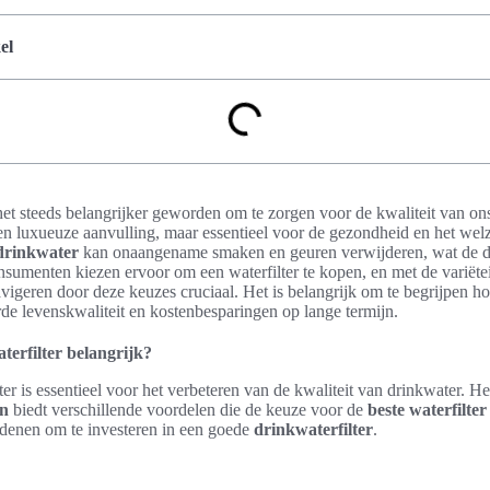
el
het steeds belangrijker geworden om te zorgen voor de kwaliteit van on
n een luxueuze aanvulling, maar essentieel voor de gezondheid en het wel
 drinkwater
kan onaangename smaken en geuren verwijderen, wat de dr
nsumenten kiezen ervoor om een waterfilter te kopen, en met de variëtei
vigeren door deze keuzes cruciaal. Het is belangrijk om te begrijpen h
rde levenskwaliteit en kostenbesparingen op lange termijn.
erfilter belangrijk?
er is essentieel voor het verbeteren van de kwaliteit van drinkwater. H
en
biedt verschillende voordelen die de keuze voor de
beste waterfilter
redenen om te investeren in een goede
drinkwaterfilter
.