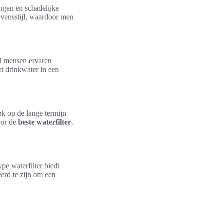
ingen en schadelijke
levensstijl, waardoor men
el mensen ervaren
t drinkwater in een
ok op de lange termijn
oor de
beste waterfilter
,
ype waterfilter biedt
eerd te zijn om een