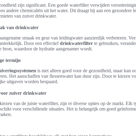
ndheid zijn significant. Een goede waterfilter verwijdert verontreinig
d en andere chemicaliën uit het water. Dit draagt bij aan een gezondere 
enieten van zuiver drinkwater.
aak van drinkwater
naangename smaak en geur van leidingwater aanzienlijk verbeteren. Ve
antrekkelijk. Door een effectief
drinkwaterfilter
te gebruiken, verander
ke bron, waardoor de hydratie aangenamer wordt.
ge termijn
uiveringssystemen
is niet alleen goed voor de gezondheid, maar kan o
ren. Het aanschaffen van flessenwater kan duur zijn. Door te kiezen v
ijke uitgaven worden bespaard.
 voor zuiver drinkwater
ezen van de juiste waterfilter, zijn er diverse opties op de markt. Elk t
schikt voor verschillende situaties. Het is belangrijk om goed geïnform
maken.