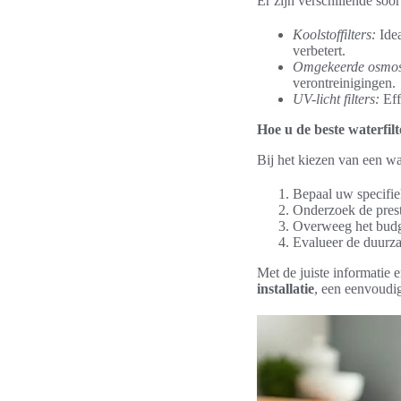
Er zijn verschillende soo
Koolstoffilters:
Idea
verbetert.
Omgekeerde osmos
verontreinigingen.
UV-licht filters:
Eff
Hoe u de beste waterfilt
Bij het kiezen van een wa
Bepaal uw specifie
Onderzoek de presta
Overweeg het budg
Evalueer de duurza
Met de juiste informatie e
installatie
, een eenvoudig