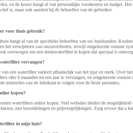
elen, en de keuze hangt af van persoonlijke voorkeuren en budget. Het 
ectief is, maar ook aansluit bij de behoeften van de gebruiker.
ter voor thuis gebruik?
 thuis hangt af van de specifieke behoeften van uw huishouden. Koolstof
en het verwijderen van onzuiverheden, terwijl omgekeerde osmose sys
 ook overwegen om een drinkwaterfilter te kopen dat speciaal is ontwo
waterfilter vervangen?
van een waterfilter varieert afhankelijk van het type en merk. Over h
lters elke 6 maanden tot een jaar te vervangen, en omgekeerde osmose
 de instructies van de fabrikant te volgen voor de beste prestaties.
online kopen?
soorten waterfilters online kopen. Veel websites bieden de mogelijkheid 
 kiezen, met beoordelingen en prijsvergelijkingen. Zorg ervoor dat u k
terfilter in mijn huis?