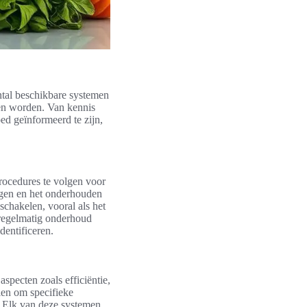
ntal beschikbare systemen
en worden. Van kennis
oed geïnformeerd te zijn,
procedures te volgen voor
ingen en het onderhouden
schakelen, vooral als het
s regelmatig onderhoud
dentificeren.
pecten zoals efficiëntie,
len om specifieke
. Elk van deze systemen