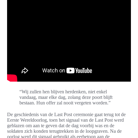
“Wij zullen hen blijven herdenken, niet enkel
vandaag, maar elke dag, zolang deze poort blijft
bestaan. Hun offer zal nooit vergeten worden.”
De geschiedenis van de Last Post ceremonie gaat terug tot de
Eerste Wereldoorlog, toen het signaal van de Last Post werd
geblazen om aan te geven dat de dag voorbij was en de
soldaten zich konden terugtrekken in de loopgraven. Na de
oorlog werd dit signaal gebruikt als eerbetoon aan de