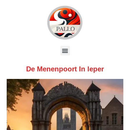
De Menenpoort In Ieper