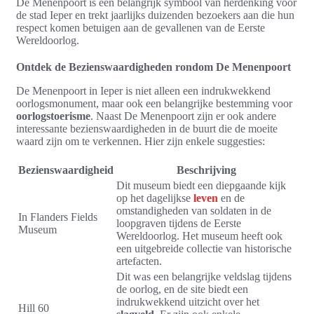
De Menenpoort is een belangrijk symbool van herdenking voor
de stad Ieper en trekt jaarlijks duizenden bezoekers aan die hun
respect komen betuigen aan de gevallenen van de Eerste
Wereldoorlog.
Ontdek de Bezienswaardigheden rondom De Menenpoort
De Menenpoort in Ieper is niet alleen een indrukwekkend
oorlogsmonument, maar ook een belangrijke bestemming voor
oorlogstoerisme
. Naast De Menenpoort zijn er ook andere
interessante bezienswaardigheden in de buurt die de moeite
waard zijn om te verkennen. Hier zijn enkele suggesties:
Bezienswaardigheid
Beschrijving
Dit museum biedt een diepgaande kijk
op het dagelijkse
leven
en de
omstandigheden van soldaten in de
In Flanders Fields
loopgraven tijdens de Eerste
Museum
Wereldoorlog. Het museum heeft ook
een uitgebreide collectie van historische
artefacten.
Dit was een belangrijke veldslag tijdens
de oorlog, en de site biedt een
indrukwekkend uitzicht over het
Hill 60