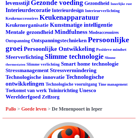
Gezonde voeding
levensstijl
Gezondheid
Innerlijke rust
Interieurdecoratie
Interieurdesign
Interieurverlichting
Keukenapparatuur
Keukenaccessoires
Kunstmatige intelligentie
Keukenorganisatie
Mindfulness
Mentale gezondheid
Modeaccessoires
Persoonlijke
Ontspanningstechnieken
Ontspanning
groei
Persoonlijke Ontwikkeling
Positieve mindset
Slimme technologie
Sfeerverlichting
Slimme
Smart home technologie
Slimme verlichting
thermostaten
Stressvermindering
Stressmanagement
Technologische
Technologische innovatie
ontwikkelingen
Technologische vooruitgang
Time management
Unesco
Tuininrichting
Toekomst van werk
Werelderfgoed
Zelfzorg
Pallo
>
Goede leven
>
De Menenpoort in Ieper