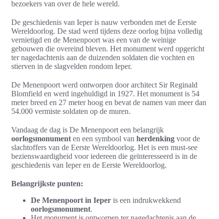
bezoekers van over de hele wereld.
De geschiedenis van Ieper is nauw verbonden met de Eerste
Wereldoorlog. De stad werd tijdens deze oorlog bijna volledig
vernietigd en de Menenpoort was een van de weinige
gebouwen die overeind bleven. Het monument werd opgericht
ter nagedachtenis aan de duizenden soldaten die vochten en
stierven in de slagvelden rondom Ieper.
De Menenpoort werd ontworpen door architect Sir Reginald
Blomfield en werd ingehuldigd in 1927. Het monument is 54
meter breed en 27 meter hoog en bevat de namen van meer dan
54.000 vermiste soldaten op de muren.
Vandaag de dag is De Menenpoort een belangrijk
oorlogsmonument
en een symbool van
herdenking
voor de
slachtoffers van de Eerste Wereldoorlog. Het is een must-see
bezienswaardigheid voor iedereen die geïnteresseerd is in de
geschiedenis van Ieper en de Eerste Wereldoorlog.
Belangrijkste punten:
De Menenpoort in Ieper
is een indrukwekkend
oorlogsmonument
.
Het monument is ontworpen ter nagedachtenis aan de