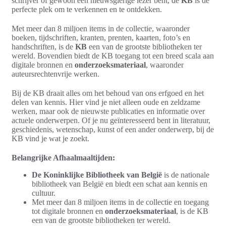
schrijver of gewoon een nieuwsgierige lezer bent, de
KB
is de
perfecte plek om te verkennen en te ontdekken.
Met meer dan 8 miljoen items in de collectie, waaronder
boeken, tijdschriften, kranten, prenten, kaarten, foto’s en
handschriften, is de
KB
een van de grootste bibliotheken ter
wereld. Bovendien biedt de KB toegang tot een breed scala aan
digitale bronnen en
onderzoeksmateriaal
, waaronder
auteursrechtenvrije werken.
Bij de KB draait alles om het behoud van ons erfgoed en het
delen van kennis. Hier vind je niet alleen oude en zeldzame
werken, maar ook de nieuwste publicaties en informatie over
actuele onderwerpen. Of je nu geïnteresseerd bent in literatuur,
geschiedenis, wetenschap, kunst of een ander onderwerp, bij de
KB vind je wat je zoekt.
Belangrijke Afhaalmaaltijden:
De Koninklijke Bibliotheek van België
is de nationale
bibliotheek van België en biedt een schat aan kennis en
cultuur.
Met meer dan 8 miljoen items in de collectie en toegang
tot digitale bronnen en
onderzoeksmateriaal
, is de KB
een van de grootste bibliotheken ter wereld.