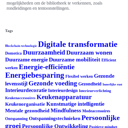
mogelijkheden om de bibliotheek te verkennen, zoals
rondleidingen en tentoonstellingen.
Tags
Digitale transformatie
Blockchain technologie
Duurzaamheid
Duurzaam wonen
Domotica
Duurzame mobiliteit
Duurzame energie
Efficient
Energie-efficiëntie
werken
Energiebesparing
Gezonde
Flexibel werken
Gezonde voeding
levensstijl
Gezondheid
Innerlijke rust
Interieurdecoratie
Interieurdesign
Interieurverlichting
Keukenapparatuur
Keukenaccessoires
Kunstmatige intelligentie
Keukenorganisatie
Mindfulness
Mentale gezondheid
Modeaccessoires
Persoonlijke
Ontspanningstechnieken
Ontspanning
groei
Persoonlijke Ontwikkeling
Positieve mindset