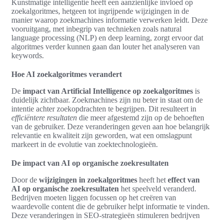
Kunstmatige intelligentie heeft een aanzienlijke invloed op
zoekalgoritmes, hetgeen tot ingrijpende wijzigingen in de
manier waarop zoekmachines informatie verwerken leidt. Deze
vooruitgang, met inbegrip van technieken zoals natural
language processing (NLP) en deep learning, zorgt ervoor dat
algoritmes verder kunnen gaan dan louter het analyseren van
keywords.
Hoe AI zoekalgoritmes verandert
De
impact van Artificial Intelligence op zoekalgoritmes
is
duidelijk zichtbaar. Zoekmachines zijn nu beter in staat om de
intentie achter zoekopdrachten te begrijpen. Dit resulteert in
efficiëntere resultaten
die meer afgestemd zijn op de behoeften
van de gebruiker. Deze veranderingen geven aan hoe belangrijk
relevantie en kwaliteit zijn geworden, wat een omslagpunt
markeert in de evolutie van zoektechnologieën.
De impact van AI op organische zoekresultaten
Door de
wijzigingen in zoekalgoritmes
heeft het
effect van
AI op organische zoekresultaten
het speelveld veranderd.
Bedrijven moeten liggen focussen op het creëren van
waardevolle content die de gebruiker helpt informatie te vinden.
Deze veranderingen in SEO-strategieën stimuleren bedrijven