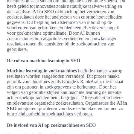
machines in staat stellen om intelligente taken uit te voeren. Dit
heeft geleid tot innovaties zoals natuurlijke taalverwerking en
data-analyse.
AI in SEO
richt zich op het verbeteren van
zoekresultaten door het analyseren van enorme hoeveelheden
gegevens. Dit helpt bij het afstemmen van inhoud op de
voorkeuren van gebruikers en biedt een effectievere aanpak
voor zoekmachine optimalisatie. Door AI kunnen
zoekmachines hun algoritmes verbeteren en nauwkeuriger
resultaten tonen die aansluiten bij de zoekopdrachten van
gebruikers.
De rol van machine learning in SEO
Machine learning in zoekmachines
heeft de manier waarop
resultaten worden aangeboden veranderd. Dit proces maakt
gebruik van algoritmes zoals Google’s RankBrain, die in staat
zijn om patronen in zoekgegevens te herkennen. Door het
volgen van gebruikerslijnen kan machine learning de intentie
achter zoekopdrachten beter begrijpen. Dit resulteert in betere
en relevantere organische zoekresultaten. Organisaties die
AI in
SEO
integreren, profiteren van deze technieken en kunnen zo
hun zichtbaarheid in zoekmachines verhogen.
De invloed van AI op zoekmachines en SEO