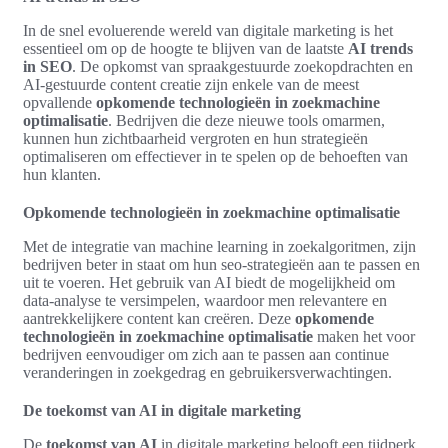
In de snel evoluerende wereld van digitale marketing is het
essentieel om op de hoogte te blijven van de laatste
AI trends
in SEO
. De opkomst van spraakgestuurde zoekopdrachten en
AI-gestuurde content creatie zijn enkele van de meest
opvallende
opkomende technologieën in zoekmachine
optimalisatie
. Bedrijven die deze nieuwe tools omarmen,
kunnen hun zichtbaarheid vergroten en hun strategieën
optimaliseren om effectiever in te spelen op de behoeften van
hun klanten.
Opkomende technologieën in zoekmachine optimalisatie
Met de integratie van machine learning in zoekalgoritmen, zijn
bedrijven beter in staat om hun seo-strategieën aan te passen en
uit te voeren. Het gebruik van AI biedt de mogelijkheid om
data-analyse te versimpelen, waardoor men relevantere en
aantrekkelijkere content kan creëren. Deze
opkomende
technologieën in zoekmachine optimalisatie
maken het voor
bedrijven eenvoudiger om zich aan te passen aan continue
veranderingen in zoekgedrag en gebruikersverwachtingen.
De toekomst van AI in digitale marketing
De
toekomst van AI
in digitale marketing belooft een tijdperk