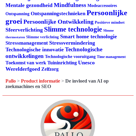
Mindfulness
Mentale gezondheid
Modeaccessoires
Persoonlijke
Ontspanningstechnieken
Ontspanning
groei
Persoonlijke Ontwikkeling
Positieve mindset
Slimme technologie
Sfeerverlichting
Slimme
Smart home technologie
Slimme verlichting
thermostaten
Stressvermindering
Stressmanagement
Technologische
Technologische innovatie
ontwikkelingen
Technologische vooruitgang
Time management
Unesco
Tuininrichting
Toekomst van werk
Werelderfgoed
Zelfzorg
Pallo
>
Product informatie
>
De invloed van AI op
zoekmachines en SEO