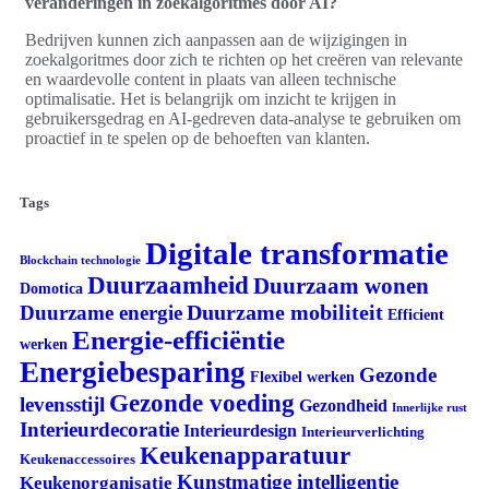
veranderingen in zoekalgoritmes door AI?
Bedrijven kunnen zich aanpassen aan de wijzigingen in
zoekalgoritmes door zich te richten op het creëren van relevante
en waardevolle content in plaats van alleen technische
optimalisatie. Het is belangrijk om inzicht te krijgen in
gebruikersgedrag en AI-gedreven data-analyse te gebruiken om
proactief in te spelen op de behoeften van klanten.
Tags
Digitale transformatie
Blockchain technologie
Duurzaamheid
Duurzaam wonen
Domotica
Duurzame mobiliteit
Duurzame energie
Efficient
Energie-efficiëntie
werken
Energiebesparing
Gezonde
Flexibel werken
Gezonde voeding
levensstijl
Gezondheid
Innerlijke rust
Interieurdecoratie
Interieurdesign
Interieurverlichting
Keukenapparatuur
Keukenaccessoires
Kunstmatige intelligentie
Keukenorganisatie