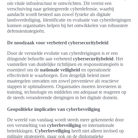
om vitale infrastructuur te ontwrichten. Dit vereist een
verschuiving naar geïntegreerde cyberdefensie, waarbij
aandacht wordt besteed aan zowel fysieke als digitale
landsverdediging. Identificatie en evaluatie van cyberdreigingen
kunnen organisaties helpen bij het ontwikkelen van robuustere
defensiestrategieën.
De noodzaak voor verbeterd cybersecuritybeleid
Door de versnelde evolutie van cyberdreigingen is er een
dringende behoefte aan verbeterd
cybersecuritybeleid
. Het
vaststellen van duidelijke richtlijnen en responsstrategieën is
essentieel om de
nationale veiligheid
en operationele
effectiviteit te waarborgen. Een dergelijk beleid moet
maatregelen omvatten om zowel preventieve als reactieve
stappen te optimaliseren. Organisaties moeten investeren in
training, technologie en middelen om adequaat te reageren op
de steeds veranderende dreigingen in het digitale domein.
Geopolitieke implicaties van cyberbeveiliging
De wereld van vandaag wordt steeds meer gekenmerkt door
een versmelting van
cyberbeveiliging
en internationale
betrekkingen.
Cyberbeveiliging
heeft niet alleen invloed op
militaire strategieën, maar ook op de diplomatieke