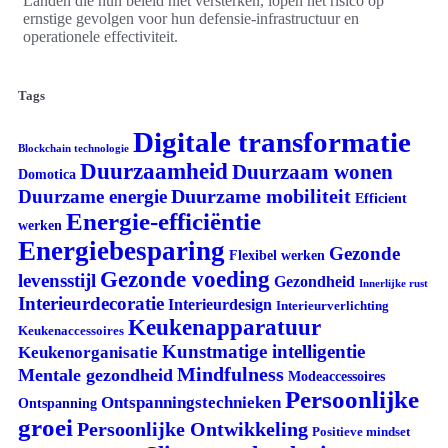
Landen die hun beleid niet versterken, lopen het risico op
ernstige gevolgen voor hun defensie-infrastructuur en
operationele effectiviteit.
Tags
Digitale transformatie
Blockchain technologie
Duurzaamheid
Duurzaam wonen
Domotica
Duurzame mobiliteit
Duurzame energie
Efficient
Energie-efficiëntie
werken
Energiebesparing
Gezonde
Flexibel werken
Gezonde voeding
levensstijl
Gezondheid
Innerlijke rust
Interieurdecoratie
Interieurdesign
Interieurverlichting
Keukenapparatuur
Keukenaccessoires
Kunstmatige intelligentie
Keukenorganisatie
Mindfulness
Mentale gezondheid
Modeaccessoires
Persoonlijke
Ontspanningstechnieken
Ontspanning
groei
Persoonlijke Ontwikkeling
Positieve mindset