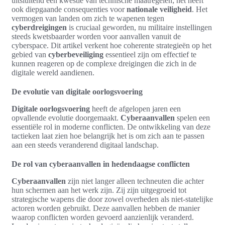
uitsluitend een kwestie van technische maatregelen; het heeft
ook diepgaande consequenties voor
nationale veiligheid
. Het
vermogen van landen om zich te wapenen tegen
cyberdreigingen
is cruciaal geworden, nu militaire instellingen
steeds kwetsbaarder worden voor aanvallen vanuit de
cyberspace. Dit artikel verkent hoe coherente strategieën op het
gebied van
cyberbeveiliging
essentieel zijn om effectief te
kunnen reageren op de complexe dreigingen die zich in de
digitale wereld aandienen.
De evolutie van digitale oorlogsvoering
Digitale oorlogsvoering
heeft de afgelopen jaren een
opvallende evolutie doorgemaakt.
Cyberaanvallen
spelen een
essentiële rol in moderne conflicten. De ontwikkeling van deze
tactieken laat zien hoe belangrijk het is om zich aan te passen
aan een steeds veranderend digitaal landschap.
De rol van cyberaanvallen in hedendaagse conflicten
Cyberaanvallen
zijn niet langer alleen techneuten die achter
hun schermen aan het werk zijn. Zij zijn uitgegroeid tot
strategische wapens die door zowel overheden als niet-statelijke
actoren worden gebruikt. Deze aanvallen hebben de manier
waarop conflicten worden gevoerd aanzienlijk veranderd.