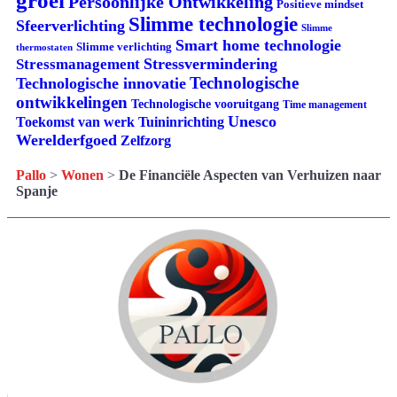
groei
Persoonlijke Ontwikkeling
Positieve mindset
Slimme technologie
Sfeerverlichting
Slimme
Smart home technologie
Slimme verlichting
thermostaten
Stressvermindering
Stressmanagement
Technologische
Technologische innovatie
ontwikkelingen
Technologische vooruitgang
Time management
Unesco
Tuininrichting
Toekomst van werk
Werelderfgoed
Zelfzorg
Pallo
>
Wonen
>
De Financiële Aspecten van Verhuizen naar
Spanje