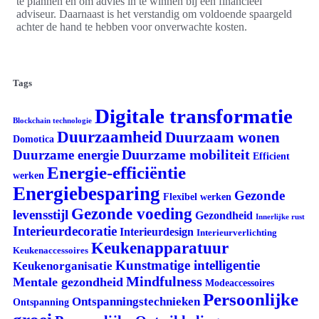
te plannen en om advies in te winnen bij een financieel
adviseur. Daarnaast is het verstandig om voldoende spaargeld
achter de hand te hebben voor onverwachte kosten.
Tags
Digitale transformatie
Blockchain technologie
Duurzaamheid
Duurzaam wonen
Domotica
Duurzame mobiliteit
Duurzame energie
Efficient
Energie-efficiëntie
werken
Energiebesparing
Gezonde
Flexibel werken
Gezonde voeding
levensstijl
Gezondheid
Innerlijke rust
Interieurdecoratie
Interieurdesign
Interieurverlichting
Keukenapparatuur
Keukenaccessoires
Kunstmatige intelligentie
Keukenorganisatie
Mindfulness
Mentale gezondheid
Modeaccessoires
Persoonlijke
Ontspanningstechnieken
Ontspanning