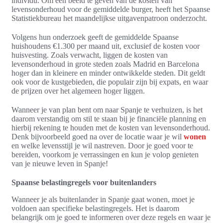
individu. Om een beeld te geven van de kosten van
levensonderhoud voor de gemiddelde burger, heeft het Spaanse
Statistiekbureau het maandelijkse uitgavenpatroon onderzocht.
Volgens hun onderzoek geeft de gemiddelde Spaanse
huishoudens €1.300 per maand uit, exclusief de kosten voor
huisvesting. Zoals verwacht, liggen de kosten van
levensonderhoud in grote steden zoals Madrid en Barcelona
hoger dan in kleinere en minder ontwikkelde steden. Dit geldt
ook voor de kustgebieden, die populair zijn bij expats, en waar
de prijzen over het algemeen hoger liggen.
Wanneer je van plan bent om naar Spanje te verhuizen, is het
daarom verstandig om stil te staan bij je financiële planning en
hierbij rekening te houden met de kosten van levensonderhoud.
Denk bijvoorbeeld goed na over de locatie waar je wil
wonen
en welke levensstijl je wil nastreven. Door je goed voor te
bereiden, voorkom je verrassingen en kun je volop genieten
van je nieuwe leven in Spanje!
Spaanse belastingregels voor buitenlanders
Wanneer je als buitenlander in Spanje gaat wonen, moet je
voldoen aan specifieke belastingregels. Het is daarom
belangrijk om je goed te informeren over deze regels en waar je