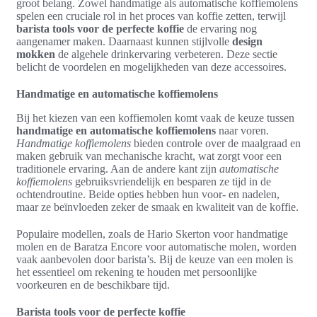
groot belang. Zowel handmatige als automatische koffiemolens
spelen een cruciale rol in het proces van koffie zetten, terwijl
barista tools voor de perfecte koffie
de ervaring nog
aangenamer maken. Daarnaast kunnen stijlvolle
design
mokken
de algehele drinkervaring verbeteren. Deze sectie
belicht de voordelen en mogelijkheden van deze accessoires.
Handmatige en automatische koffiemolens
Bij het kiezen van een koffiemolen komt vaak de keuze tussen
handmatige en automatische koffiemolens
naar voren.
Handmatige koffiemolens
bieden controle over de maalgraad en
maken gebruik van mechanische kracht, wat zorgt voor een
traditionele ervaring. Aan de andere kant zijn
automatische
koffiemolens
gebruiksvriendelijk en besparen ze tijd in de
ochtendroutine. Beide opties hebben hun voor- en nadelen,
maar ze beïnvloeden zeker de smaak en kwaliteit van de koffie.
Populaire modellen, zoals de Hario Skerton voor handmatige
molen en de Baratza Encore voor automatische molen, worden
vaak aanbevolen door barista’s. Bij de keuze van een molen is
het essentieel om rekening te houden met persoonlijke
voorkeuren en de beschikbare tijd.
Barista tools voor de perfecte koffie