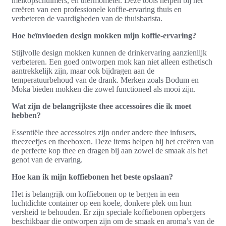
melkopschuimers, en thermometer. Deze tools helpen bij het
creëren van een professionele koffie-ervaring thuis en
verbeteren de vaardigheden van de thuisbarista.
Hoe beïnvloeden design mokken mijn koffie-ervaring?
Stijlvolle design mokken kunnen de drinkervaring aanzienlijk
verbeteren. Een goed ontworpen mok kan niet alleen esthetisch
aantrekkelijk zijn, maar ook bijdragen aan de
temperatuurbehoud van de drank. Merken zoals Bodum en
Moka bieden mokken die zowel functioneel als mooi zijn.
Wat zijn de belangrijkste thee accessoires die ik moet
hebben?
Essentiële thee accessoires zijn onder andere thee infusers,
theezeefjes en theeboxen. Deze items helpen bij het creëren van
de perfecte kop thee en dragen bij aan zowel de smaak als het
genot van de ervaring.
Hoe kan ik mijn koffiebonen het beste opslaan?
Het is belangrijk om koffiebonen op te bergen in een
luchtdichte container op een koele, donkere plek om hun
versheid te behouden. Er zijn speciale koffiebonen opbergers
beschikbaar die ontworpen zijn om de smaak en aroma’s van de