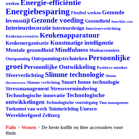
Energie-efficiëntie
werken
Energiebesparing
Gezonde
Flexibel werken
Gezonde voeding
levensstijl
Gezondheid
Innerlijke rust
Interieurdecoratie
Interieurdesign
Interieurverlichting
Keukenapparatuur
Keukenaccessoires
Kunstmatige intelligentie
Keukenorganisatie
Mindfulness
Mentale gezondheid
Modeaccessoires
Persoonlijke
Ontspanningstechnieken
Ontspanning
groei
Persoonlijke Ontwikkeling
Positieve mindset
Slimme technologie
Sfeerverlichting
Slimme
Smart home technologie
Slimme verlichting
thermostaten
Stressvermindering
Stressmanagement
Technologische
Technologische innovatie
ontwikkelingen
Technologische vooruitgang
Time management
Unesco
Tuininrichting
Toekomst van werk
Werelderfgoed
Zelfzorg
Pallo
>
Wonen
>
De beste koffie en thee accessoires voor
thuis