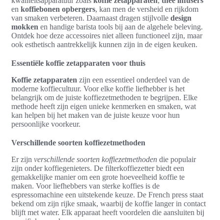
kwaliteitsapparatuur zoals
koffie zetapparaten
,
thee infusers
en
koffiebonen opbergers
, kan men de versheid en rijkdom
van smaken verbeteren. Daarnaast dragen stijlvolle
design
mokken
en handige barista tools bij aan de algehele beleving.
Ontdek hoe deze accessoires niet alleen functioneel zijn, maar
ook esthetisch aantrekkelijk kunnen zijn in de eigen keuken.
Essentiële koffie zetapparaten voor thuis
Koffie zetapparaten
zijn een essentieel onderdeel van de
moderne koffiecultuur. Voor elke koffie liefhebber is het
belangrijk om de juiste koffiezetmethoden te begrijpen. Elke
methode heeft zijn eigen unieke kenmerken en smaken, wat
kan helpen bij het maken van de juiste keuze voor hun
persoonlijke voorkeur.
Verschillende soorten koffiezetmethoden
Er zijn
verschillende soorten koffiezetmethoden
die populair
zijn onder koffiegenieters. De filterkoffiezetter biedt een
gemakkelijke manier om een grote hoeveelheid koffie te
maken. Voor liefhebbers van sterke koffies is de
espressomachine een uitstekende keuze. De French press staat
bekend om zijn rijke smaak, waarbij de koffie langer in contact
blijft met water. Elk apparaat heeft voordelen die aansluiten bij