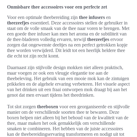
Onmisbare thee accessoires voor een perfecte zet
Voor een optimale theebereiding zijn
thee infusers
en
theezeefjes
essentieel. Deze accessoires stellen de gebruiker in
staat om de volle smaak van de thee naar voren te brengen. Met
een goede thee infuser kan men het aroma en de subtiliteit van
de thee-bladeren volledig ervaren, terwijl
theezeefjes
ervoor
zorgen dat ongewenste deeltjes na een perfect getrokken kopje
thee worden verwijderd. Dit leidt tot een heerlijk heldere thee
die echt tot zijn recht komt.
Daarnaast zijn stijlvolle design mokken niet alleen praktisch,
maar voegen ze ook een vleugje elegantie toe aan de
theebeleving. Het gebruik van een mooie mok kan de zintuigen
prikkelen en de algehele ervaring verbeteren. Het visuele aspect
van het drinken uit een fraai ontworpen mok draagt bij aan het
genot dat men ervaart tijdens het theedrinken.
Tot slot zorgen
theeboxen
voor een georganiseerde en stijlvolle
manier om de verschillende soorten thee te bewaren. Deze
boxen helpen niet alleen bij het behoud van de kwaliteit van de
thee, maar maken het ook gemakkelijk om verschillende
smaken te combineren. Het hebben van de juiste accessoires
kan de theebereidingservaring transformeren en nodigt uit tot