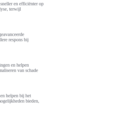
neller en efficiënter op
yse, terwijl
geavanceerde
lere respons bij
ingen en helpen
imaliseren van schade
en helpen bij het
mogelijkheden bieden,