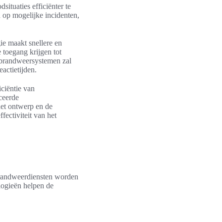
ituaties efficiënter te
 op mogelijke incidenten,
ie maakt snellere en
toegang krijgen tot
n brandweersystemen zal
actietijden.
ciëntie van
ceerde
het ontwerp en de
fectiviteit van het
brandweerdiensten worden
logieën helpen de