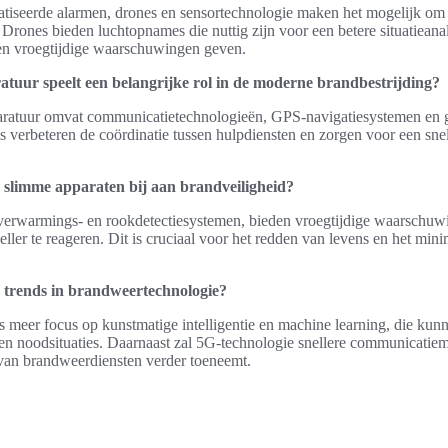
tiseerde alarmen, drones en sensortechnologie maken het mogelijk om s
 Drones bieden luchtopnames die nuttig zijn voor een betere situatieanal
en vroegtijdige waarschuwingen geven.
uur speelt een belangrijke rol in de moderne brandbestrijding?
aratuur omvat communicatietechnologieën, GPS-navigatiesystemen en 
s verbeteren de coördinatie tussen hulpdiensten en zorgen voor een snel
 slimme apparaten bij aan brandveiligheid?
verwarmings- en rookdetectiesystemen, bieden vroegtijdige waarschuw
ler te reageren. Dit is cruciaal voor het redden van levens en het min
e trends in brandweertechnologie?
 meer focus op kunstmatige intelligentie en machine learning, die kunn
en noodsituaties. Daarnaast zal 5G-technologie snellere communicatie
 van brandweerdiensten verder toeneemt.