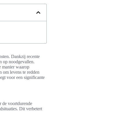
ensten. Dankzij recente
en op noodgevallen.
e manier waarop
en om levens te redden
gt voor een significante
or de voortdurende
ituaties. Dit verbetert