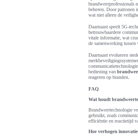
brandweerprofessionals ni
beheren. Door patronen i
wat niet alleen de veiligh
Daarnaast speelt 5G-techn
betrouwbaardere communic
vitale informatie, wat cr
de samenwerking tussen ve
Daarnaast evolueren stede
merkbeveiligingssystemen
communicatietechnologieë
bediening van
brandwee
reageren op branden.
FAQ
Wat houdt brandweertec
Brandweertechnologie ver
gebruikt, zoals communic
efficiëntie en reactietij
Hoe verhogen innovatie