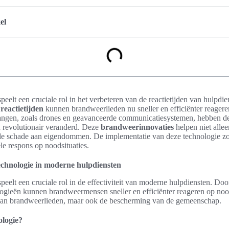
el
peelt een cruciale rol in het verbeteren van de reactietijden van hulpdi
 reactietijden
kunnen brandweerlieden nu sneller en efficiënter reager
angen, zoals drones en geavanceerde communicatiesystemen, hebben d
 revolutionair veranderd. Deze
brandweerinnovaties
helpen niet alle
e schade aan eigendommen. De implementatie van deze technologie zor
le respons op noodsituaties.
chnologie in moderne hulpdiensten
peelt een cruciale rol in de effectiviteit van moderne hulpdiensten. Do
ogieën kunnen brandweermensen sneller en efficiënter reageren op noods
d van brandweerlieden, maar ook de bescherming van de gemeenschap.
ologie?