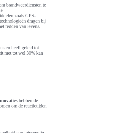
 om brandweerdiensten te
de
iddelen zoals GPS-
 technologieën dragen bij
 het redden van levens.
sten heeft geleid tot
teit met tot wel 30% kan
novaties
hebben de
orpen om de reactietijden
snelheid van interventie.