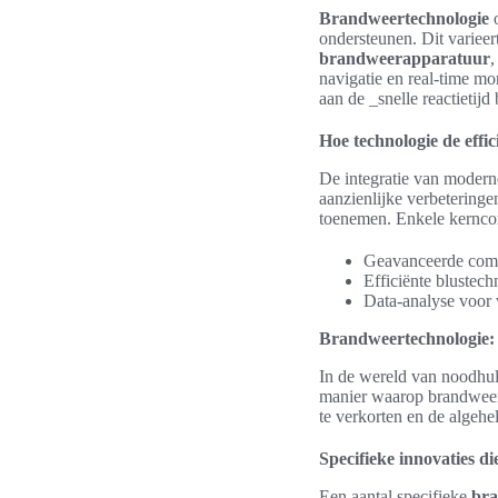
Brandweertechnologie
o
ondersteunen. Dit variee
brandweerapparatuur
,
navigatie en real-time mo
aan de _snelle reactietijd
Hoe technologie de effi
De integratie van moderne
aanzienlijke verbeteringe
toenemen. Enkele kernco
Geavanceerde comm
Efficiënte blustech
Data-analyse voor 
Brandweertechnologie: I
In de wereld van noodhul
manier waarop brandweerd
te verkorten en de algehe
Specifieke innovaties di
Een aantal specifieke
bra