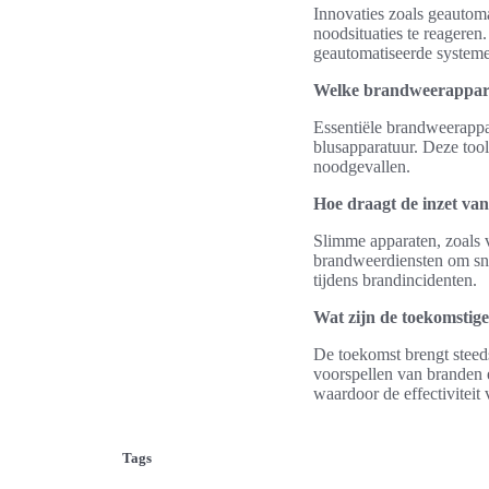
Innovaties zoals geautoma
noodsituaties te reageren.
geautomatiseerde system
Welke brandweerapparat
Essentiële brandweerapp
blusapparatuur. Deze tool
noodgevallen.
Hoe draagt de inzet van
Slimme apparaten, zoals 
brandweerdiensten om snel
tijdens brandincidenten.
Wat zijn de toekomstig
De toekomst brengt steeds
voorspellen van branden 
waardoor de effectiviteit
Tags