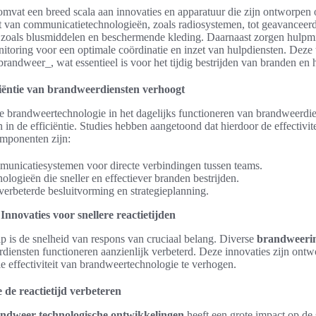
mvat een breed scala aan innovaties en apparatuur die zijn ontworpen
rt van communicatietechnologieën, zoals radiosystemen, tot geavanceer
 zoals blusmiddelen en beschermende kleding. Daarnaast zorgen hulpm
nitoring voor een optimale coördinatie en inzet van hulpdiensten. Deze
 brandweer_, wat essentieel is voor het tijdig bestrijden van branden en
ciëntie van brandweerdiensten verhoogt
 brandweertechnologie in het dagelijks functioneren van brandweerdien
n in de efficiëntie. Studies hebben aangetoond dat hierdoor de effectivi
mponenten zijn:
unicatiesystemen voor directe verbindingen tussen teams.
nologieën die sneller en effectiever branden bestrijden.
verbeterde besluitvorming en strategieplanning.
nnovaties voor snellere reactietijden
p is de snelheid van respons van cruciaal belang. Diverse
brandweerin
iensten functioneren aanzienlijk verbeterd. Deze innovaties zijn ontw
le effectiviteit van brandweertechnologie te verhogen.
e de reactietijd verbeteren
ndweer technologische ontwikkelingen
heeft een grote impact op de 