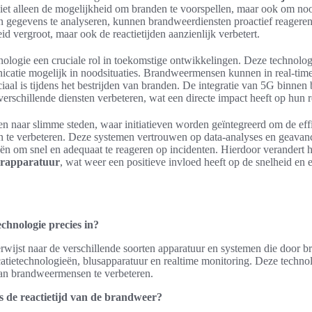
et alleen de mogelijkheid om branden te voorspellen, maar ook om noods
n gegevens te analyseren, kunnen brandweerdiensten proactief reageren
eid vergroot, maar ook de reactietijden aanzienlijk verbetert.
ologie een cruciale rol in toekomstige ontwikkelingen. Deze technolog
atie mogelijk in noodsituaties. Brandweermensen kunnen in real-time 
uciaal is tijdens het bestrijden van branden. De integratie van 5G binne
rschillende diensten verbeteren, wat een directe impact heeft op hun re
n naar slimme steden, waar initiatieven worden geïntegreerd om de effi
 te verbeteren. Deze systemen vertrouwen op data-analyses en geavan
n om snel en adequaat te reageren op incidenten. Hierdoor verandert 
rapparatuur
, wat weer een positieve invloed heeft op de snelheid en ef
hnologie precies in?
wijst naar de verschillende soorten apparatuur en systemen die door 
atietechnologieën, blusapparatuur en realtime monitoring. Deze techno
d van brandweermensen te verbeteren.
s de reactietijd van de brandweer?