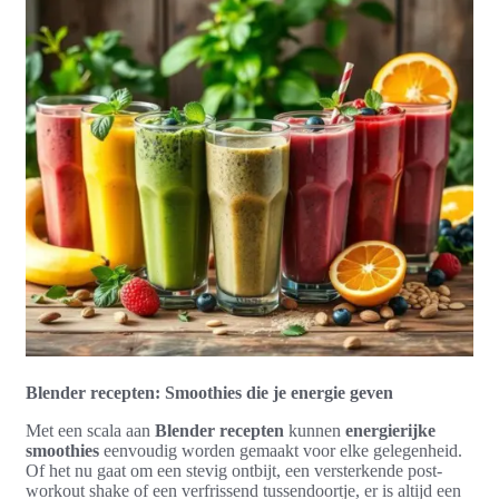
Blender recepten: Smoothies die je energie geven
Met een scala aan
Blender recepten
kunnen
energierijke
smoothies
eenvoudig worden gemaakt voor elke gelegenheid.
Of het nu gaat om een stevig ontbijt, een versterkende post-
workout shake of een verfrissend tussendoortje, er is altijd een