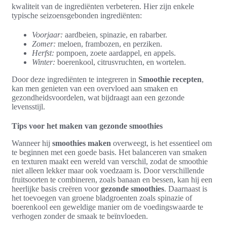
kwaliteit van de ingrediënten verbeteren. Hier zijn enkele
typische seizoensgebonden ingrediënten:
Voorjaar:
aardbeien, spinazie, en rabarber.
Zomer:
meloen, frambozen, en perziken.
Herfst:
pompoen, zoete aardappel, en appels.
Winter:
boerenkool, citrusvruchten, en wortelen.
Door deze ingrediënten te integreren in
Smoothie recepten
,
kan men genieten van een overvloed aan smaken en
gezondheidsvoordelen, wat bijdraagt aan een gezonde
levensstijl.
Tips voor het maken van gezonde smoothies
Wanneer hij
smoothies maken
overweegt, is het essentieel om
te beginnen met een goede basis. Het balanceren van smaken
en texturen maakt een wereld van verschil, zodat de smoothie
niet alleen lekker maar ook voedzaam is. Door verschillende
fruitsoorten te combineren, zoals banaan en bessen, kan hij een
heerlijke basis creëren voor
gezonde smoothies
. Daarnaast is
het toevoegen van groene bladgroenten zoals spinazie of
boerenkool een geweldige manier om de voedingswaarde te
verhogen zonder de smaak te beïnvloeden.