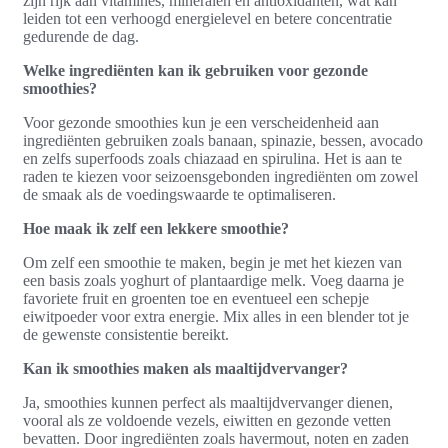
zijn rijk aan vitamines, mineralen en antioxidanten, wat kan
leiden tot een verhoogd energielevel en betere concentratie
gedurende de dag.
Welke ingrediënten kan ik gebruiken voor gezonde
smoothies?
Voor gezonde smoothies kun je een verscheidenheid aan
ingrediënten gebruiken zoals banaan, spinazie, bessen, avocado
en zelfs superfoods zoals chiazaad en spirulina. Het is aan te
raden te kiezen voor seizoensgebonden ingrediënten om zowel
de smaak als de voedingswaarde te optimaliseren.
Hoe maak ik zelf een lekkere smoothie?
Om zelf een smoothie te maken, begin je met het kiezen van
een basis zoals yoghurt of plantaardige melk. Voeg daarna je
favoriete fruit en groenten toe en eventueel een schepje
eiwitpoeder voor extra energie. Mix alles in een blender tot je
de gewenste consistentie bereikt.
Kan ik smoothies maken als maaltijdvervanger?
Ja, smoothies kunnen perfect als maaltijdvervanger dienen,
vooral als ze voldoende vezels, eiwitten en gezonde vetten
bevatten. Door ingrediënten zoals havermout, noten en zaden