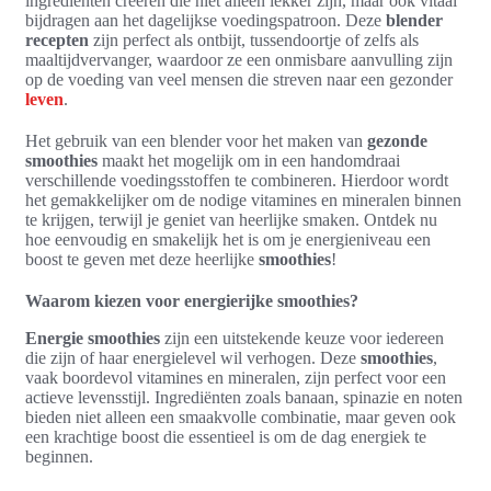
ingrediënten creëren die niet alleen lekker zijn, maar ook vitaal
bijdragen aan het dagelijkse voedingspatroon. Deze
blender
recepten
zijn perfect als ontbijt, tussendoortje of zelfs als
maaltijdvervanger, waardoor ze een onmisbare aanvulling zijn
op de voeding van veel mensen die streven naar een gezonder
leven
.
Het gebruik van een blender voor het maken van
gezonde
smoothies
maakt het mogelijk om in een handomdraai
verschillende voedingsstoffen te combineren. Hierdoor wordt
het gemakkelijker om de nodige vitamines en mineralen binnen
te krijgen, terwijl je geniet van heerlijke smaken. Ontdek nu
hoe eenvoudig en smakelijk het is om je energieniveau een
boost te geven met deze heerlijke
smoothies
!
Waarom kiezen voor energierijke smoothies?
Energie smoothies
zijn een uitstekende keuze voor iedereen
die zijn of haar energielevel wil verhogen. Deze
smoothies
,
vaak boordevol vitamines en mineralen, zijn perfect voor een
actieve levensstijl. Ingrediënten zoals banaan, spinazie en noten
bieden niet alleen een smaakvolle combinatie, maar geven ook
een krachtige boost die essentieel is om de dag energiek te
beginnen.