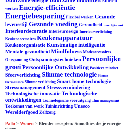
Duurzame energie
Efficient
Energie-efficiëntie
werken
Energiebesparing
Gezonde
Flexibel werken
Gezonde voeding
levensstijl
Gezondheid
Innerlijke rust
Interieurdecoratie
Interieurdesign
Interieurverlichting
Keukenapparatuur
Keukenaccessoires
Kunstmatige intelligentie
Keukenorganisatie
Mindfulness
Mentale gezondheid
Modeaccessoires
Persoonlijke
Ontspanningstechnieken
Ontspanning
groei
Persoonlijke Ontwikkeling
Positieve mindset
Slimme technologie
Sfeerverlichting
Slimme
Smart home technologie
Slimme verlichting
thermostaten
Stressvermindering
Stressmanagement
Technologische
Technologische innovatie
ontwikkelingen
Technologische vooruitgang
Time management
Unesco
Tuininrichting
Toekomst van werk
Werelderfgoed
Zelfzorg
Pallo
>
Wonen
>
Blender recepten: Smoothies die je energie
geven