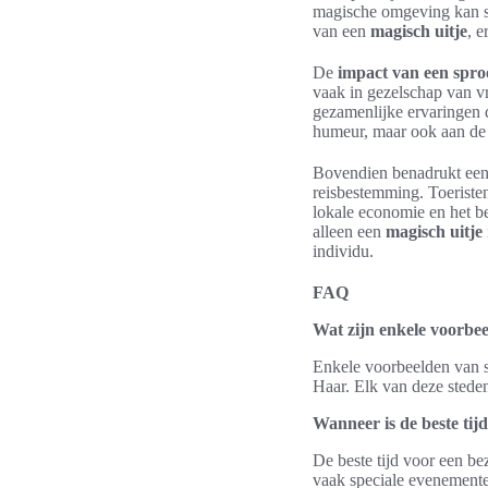
magische omgeving kan st
van een
magisch uitje
, 
De
impact van een spro
vaak in gezelschap van v
gezamenlijke ervaringen 
humeur, maar ook aan de r
Bovendien benadrukt ee
reisbestemming. Toeriste
lokale economie en het be
alleen een
magisch uitje
individu.
FAQ
Wat zijn enkele voorbe
Enkele voorbeelden van s
Haar. Elk van deze stede
Wanneer is de beste tij
De beste tijd voor een bez
vaak speciale evenementen