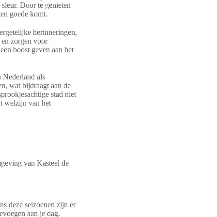
sleur. Door te genieten
ten goede komt.
rgetelijke herinneringen,
 en zorgen voor
 een boost geven aan het
n Nederland als
n, wat bijdraagt aan de
sprookjesachtige stad niet
t welzijn van het
mgeving van Kasteel de
ens deze seizoenen zijn er
oevoegen aan je dag.