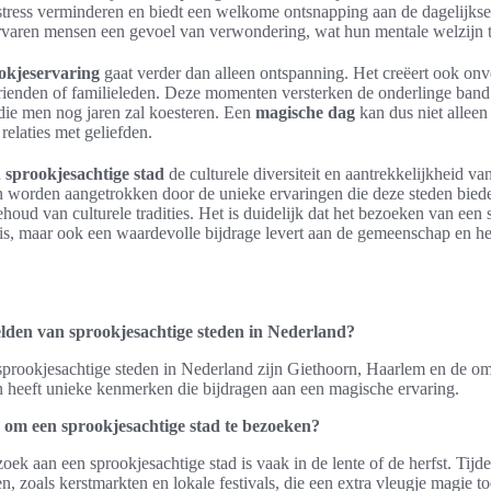
ress verminderen en biedt een welkome ontsnapping aan de dagelijkse 
ervaren mensen een gevoel van verwondering, wat hun mentale welzijn 
okjeservaring
gaat verder dan alleen ontspanning. Het creëert ook onve
rienden of familieleden. Deze momenten versterken de onderlinge band
die men nog jaren zal koesteren. Een
magische dag
kan dus niet alleen
elaties met geliefden.
n
sprookjesachtige stad
de culturele diversiteit en aantrekkelijkheid va
n worden aangetrokken door de unieke ervaringen die deze steden biede
houd van culturele tradities. Het is duidelijk dat het bezoeken van een 
is, maar ook een waardevolle bijdrage levert aan de gemeenschap en he
elden van sprookjesachtige steden in Nederland?
prookjesachtige steden in Nederland zijn Giethoorn, Haarlem en de o
n heeft unieke kenmerken die bijdragen aan een magische ervaring.
d om een sprookjesachtige stad te bezoeken?
oek aan een sprookjesachtige stad is vaak in de lente of de herfst. Tijd
, zoals kerstmarkten en lokale festivals, die een extra vleugje magie t