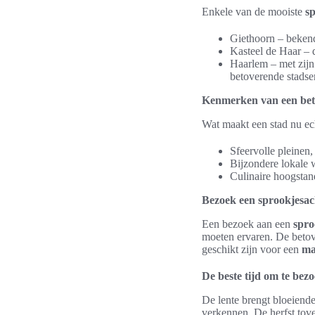
Enkele van de mooiste
sp
Giethoorn – bekend 
Kasteel de Haar – d
Haarlem – met zijn 
betoverende stadse
Kenmerken van een bet
Wat maakt een stad nu ec
Sfeervolle pleinen
Bijzondere lokale w
Culinaire hoogstand
Bezoek een sprookjesach
Een bezoek aan een
spro
moeten ervaren. De betove
geschikt zijn voor een
ma
De beste tijd om te bez
De lente brengt bloeiende
verkennen. De herfst tov