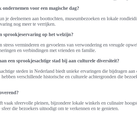
 ik ondernemen voor een magische dag?
n je deelnemen aan boottochten, museumbezoeken en lokale rondleidin
varing nog meer te verrijken.
n sprookjeservaring op het welzijn?
an stress verminderen en gevoelens van verwondering en vreugde opwe
neringen en verbindingen met vrienden en familie.
an een sprookjesachtige stad bij aan culturele diversiteit?
chtige steden in Nederland biedt unieke ervaringen die bijdragen aan de
n hebben verschillende historische en culturele achtergronden die bez
toverend?
t vaak sfeervolle pleinen, bijzondere lokale winkels en culinaire hoog
sfeer die bezoekers uitnodigt om te verkennen en te genieten.