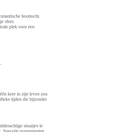
romantische boottocht.
e sfeer.
deale plek voor een
.
één keer in zijn leven zou
fieke tijden die bijzonder
lderachtige straatjes te
g. Speciale evenementen,