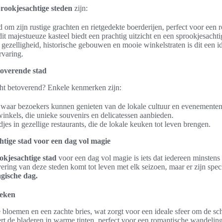
rookjesachtige steden
zijn:
om zijn rustige grachten en rietgedekte boerderijen, perfect voor een 
it majestueuze kasteel biedt een prachtig uitzicht en een sprookjesachtig
gezelligheid, historische gebouwen en mooie winkelstraten is dit een i
rvaring.
overende stad
ht betoverend? Enkele kenmerken zijn:
, waar bezoekers kunnen genieten van de lokale cultuur en evenementen
inkels, die unieke souvenirs en delicatessen aanbieden.
jes in gezellige restaurants, die de lokale keuken tot leven brengen.
tige stad voor een dag vol magie
okjesachtige stad
voor een dag vol magie is iets dat iedereen minstens 
ring van deze steden komt tot leven met elk seizoen, maar er zijn speci
gische dag.
oeken
 bloemen en een zachte bries, wat zorgt voor een ideale sfeer om de schi
ert de bladeren in warme tinten, perfect voor een romantische wandelin