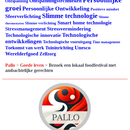
Ontspanningstechnieken
Ontspanning
groei
Persoonlijke Ontwikkeling
Positieve mindset
Slimme technologie
Sfeerverlichting
Slimme
Smart home technologie
Slimme verlichting
thermostaten
Stressvermindering
Stressmanagement
Technologische
Technologische innovatie
ontwikkelingen
Technologische vooruitgang
Time management
Unesco
Tuininrichting
Toekomst van werk
Werelderfgoed
Zelfzorg
Pallo
>
Goede leven
>
Bezoek een lokaal foodfestival met
ambachtelijke gerechten