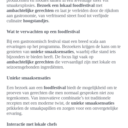
producenten en foodies samen in een levendige sfeer vol
smaakexplosies.
Bezoek een lokaal foodfestival
met
ambachtelijke gerechten
en laat je verleiden door de rijkdom
aan gastronomie, van verfrissend street food tot verfijnde
culinaire
hoogstandjes
.
Wat te verwachten op een foodfestival
Bij een gastronomisch festival staat een breed scala aan
ervaringen op het programma. Bezoekers krijgen de kans om te
genieten van
unieke smaaksensaties
, waarbij elke stand iets
bijzonders te bieden heeft. De focus ligt vaak op
ambachtelijke gerechten
die vervaardigd zijn met lokale en
seizoensgebonden ingrediënten.
Unieke smaaksensaties
Een bezoek aan een
foodfestival
biedt de mogelijkheid om te
proeven van gerechten die men normaal gesproken niet zou
tegenkomen. Van innovatieve combinatie’s tot traditionele
recepten met een moderne twist, de
unieke smaaksensaties
prikkelen de smaakpapillen en zorgen voor een onvergetelijke
ervaring.
Interactie met lokale chefs