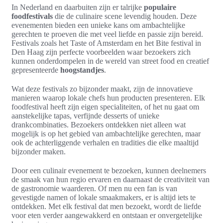
In Nederland en daarbuiten zijn er talrijke
populaire
foodfestivals
die de culinaire scene levendig houden. Deze
evenementen bieden een unieke kans om ambachtelijke
gerechten te proeven die met veel liefde en passie zijn bereid.
Festivals zoals het Taste of Amsterdam en het Bite festival in
Den Haag zijn perfecte voorbeelden waar bezoekers zich
kunnen onderdompelen in de wereld van street food en creatief
gepresenteerde
hoogstandjes
.
Wat deze festivals zo bijzonder maakt, zijn de innovatieve
manieren waarop lokale chefs hun producten presenteren. Elk
foodfestival heeft zijn eigen specialiteiten, of het nu gaat om
aanstekelijke tapas, verfijnde desserts of unieke
drankcombinaties. Bezoekers ontdekken niet alleen wat
mogelijk is op het gebied van ambachtelijke gerechten, maar
ook de achterliggende verhalen en tradities die elke maaltijd
bijzonder maken.
Door een culinair evenement te bezoeken, kunnen deelnemers
de smaak van hun regio ervaren en daarnaast de creativiteit van
de gastronomie waarderen. Of men nu een fan is van
gevestigde namen of lokale smaakmakers, er is altijd iets te
ontdekken. Met elk festival dat men bezoekt, wordt de liefde
voor eten verder aangewakkerd en ontstaan er onvergetelijke