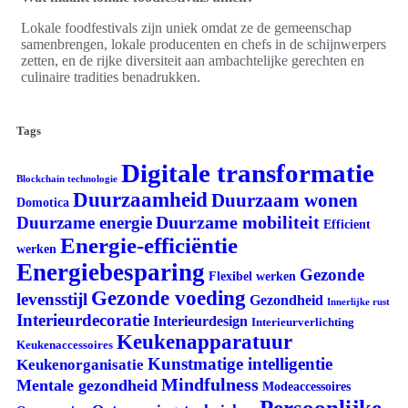
Lokale foodfestivals zijn uniek omdat ze de gemeenschap
samenbrengen, lokale producenten en chefs in de schijnwerpers
zetten, en de rijke diversiteit aan ambachtelijke gerechten en
culinaire tradities benadrukken.
Tags
Digitale transformatie
Blockchain technologie
Duurzaamheid
Duurzaam wonen
Domotica
Duurzame mobiliteit
Duurzame energie
Efficient
Energie-efficiëntie
werken
Energiebesparing
Gezonde
Flexibel werken
Gezonde voeding
levensstijl
Gezondheid
Innerlijke rust
Interieurdecoratie
Interieurdesign
Interieurverlichting
Keukenapparatuur
Keukenaccessoires
Kunstmatige intelligentie
Keukenorganisatie
Mindfulness
Mentale gezondheid
Modeaccessoires
Persoonlijke