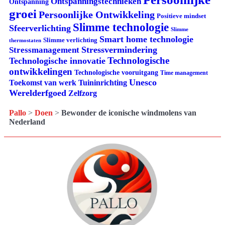
Ontspanningstechnieken
Ontspanning
groei
Persoonlijke Ontwikkeling
Positieve mindset
Slimme technologie
Sfeerverlichting
Slimme
Smart home technologie
Slimme verlichting
thermostaten
Stressvermindering
Stressmanagement
Technologische
Technologische innovatie
ontwikkelingen
Technologische vooruitgang
Time management
Unesco
Tuininrichting
Toekomst van werk
Werelderfgoed
Zelfzorg
Pallo
>
Doen
>
Bewonder de iconische windmolens van
Nederland