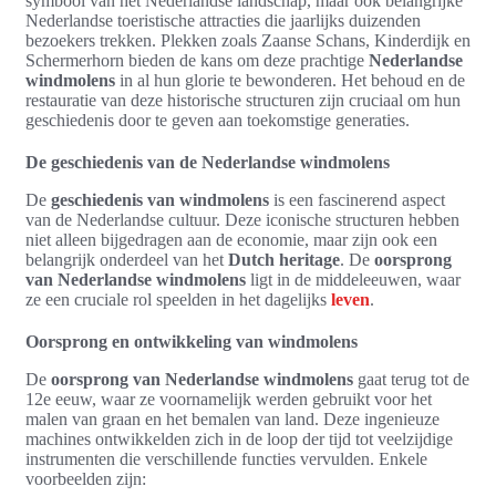
symbool van het Nederlandse landschap, maar ook belangrijke
Nederlandse toeristische attracties die jaarlijks duizenden
bezoekers trekken. Plekken zoals Zaanse Schans, Kinderdijk en
Schermerhorn bieden de kans om deze prachtige
Nederlandse
windmolens
in al hun glorie te bewonderen. Het behoud en de
restauratie van deze historische structuren zijn cruciaal om hun
geschiedenis door te geven aan toekomstige generaties.
De geschiedenis van de Nederlandse windmolens
De
geschiedenis van windmolens
is een fascinerend aspect
van de Nederlandse cultuur. Deze iconische structuren hebben
niet alleen bijgedragen aan de economie, maar zijn ook een
belangrijk onderdeel van het
Dutch heritage
. De
oorsprong
van Nederlandse windmolens
ligt in de middeleeuwen, waar
ze een cruciale rol speelden in het dagelijks
leven
.
Oorsprong en ontwikkeling van windmolens
De
oorsprong van Nederlandse windmolens
gaat terug tot de
12e eeuw, waar ze voornamelijk werden gebruikt voor het
malen van graan en het bemalen van land. Deze ingenieuze
machines ontwikkelden zich in de loop der tijd tot veelzijdige
instrumenten die verschillende functies vervulden. Enkele
voorbeelden zijn: