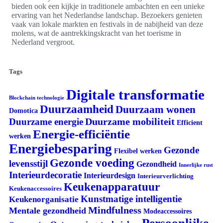
bieden ook een kijkje in traditionele ambachten en een unieke
ervaring van het Nederlandse landschap. Bezoekers genieten
vaak van lokale markten en festivals in de nabijheid van deze
molens, wat de aantrekkingskracht van het toerisme in
Nederland vergroot.
Tags
Digitale transformatie
Blockchain technologie
Duurzaamheid
Duurzaam wonen
Domotica
Duurzame mobiliteit
Duurzame energie
Efficient
Energie-efficiëntie
werken
Energiebesparing
Gezonde
Flexibel werken
Gezonde voeding
levensstijl
Gezondheid
Innerlijke rust
Interieurdecoratie
Interieurdesign
Interieurverlichting
Keukenapparatuur
Keukenaccessoires
Kunstmatige intelligentie
Keukenorganisatie
Mindfulness
Mentale gezondheid
Modeaccessoires
Persoonlijke