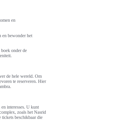
ebomen en
an en bewonder het
n boek onder de
niteit.
over de hele wereld. Om
evoren te reserveren. Hier
hambra.
 en interesses. U kunt
 complex, zoals het Nasrid
 tickets beschikbaar die