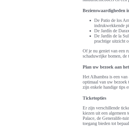
Bezienswaardigheden i
De Patio de los Ar
indrukwekkende pi
De Jardín de Darax
De Jardín de la Su
prachtige uitzicht o
Of je nu geniet van een 
schaduwrijke bomen, de t
Plan uw bezoek aan het
Het Alhambra is een van d
optimaal van uw bezoek te
zijn enkele handige tips 
Ticketopties
Er zijn verschillende tic
kiezen uit een algemeen t
Palace, de Generalife-tui
toegang bieden tot bepaal