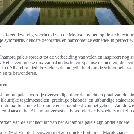
is is een levendig voorbeeld van de Moorse invloed op de architectuur
e symmetrie, delicate decoraties en harmonieuze esthetiek in perfectie.
s
lhambra paleis spreekt tot de verbeelding van velen en inspireert nog 
s. Het is een unieke mix van islamitische en Spaanse elementen, die ee
. Het Alhambra biedt bezoekers de mogelijkheid om de schoonheid van
en en te bewonderen.
nnen
 Alhambra paleis word je overweldigd door de pracht en praal van de b
 kleurrijke tegelmozaïeken, prachtige plafonds, en uitbundige stalactiet
en draagt bij aan de harmonie en schoonheid van het geheel. Van de we
nnenplaatsen, het Alhambra verrast en bewondert de bezoekers met zijn a
rken van de architectuur van het Alhambra paleis zijn onder andere:
ones (Hof van de Leeuwen) met zijn unieke fontein en Marokkaanse stij