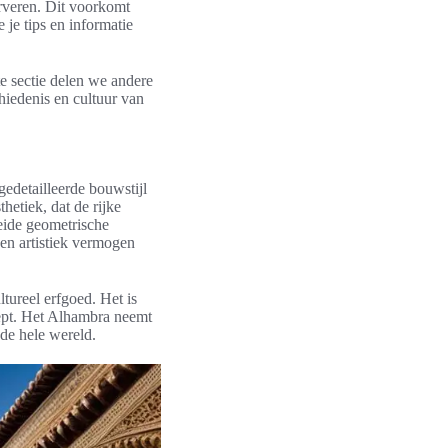
erveren. Dit voorkomt
 je tips en informatie
te sectie delen we andere
hiedenis en cultuur van
edetailleerde bouwstijl
hetiek, dat de rijke
reide geometrische
 en artistiek vermogen
ltureel erfgoed. Het is
ept. Het Alhambra neemt
 de hele wereld.