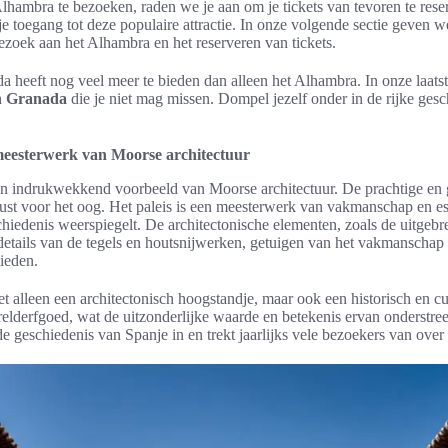
Alhambra te bezoeken, raden we je aan om je tickets van tevoren te res
e toegang tot deze populaire attractie. In onze volgende sectie geven we
ezoek aan het Alhambra en het reserveren van tickets.
a heeft nog veel meer te bieden dan alleen het Alhambra. In onze laats
n Granada
die je niet mag missen. Dompel jezelf onder in de rijke gesc
meesterwerk van Moorse architectuur
en indrukwekkend voorbeeld van Moorse architectuur. De prachtige en g
ust voor het oog. Het paleis is een meesterwerk van vakmanschap en est
hiedenis weerspiegelt. De architectonische elementen, zoals de uitgeb
details van de tegels en houtsnijwerken, getuigen van het vakmanschap
ieden.
et alleen een architectonisch hoogstandje, maar ook een historisch en cu
derfgoed, wat de uitzonderlijke waarde en betekenis ervan onderstre
de geschiedenis van Spanje in en trekt jaarlijks vele bezoekers van over