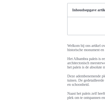
Inhoudsopgave artik
Welkom bij ons artikel ov
historische monument en
Het Alhambra paleis is e
architectonisch meesterwe
het paleis is de absolute
Deze adembenemende plek i
tuinen. De gedetailleerde
en schoonheid.
Naast het paleis zelf hee
plek om te ontspannen en