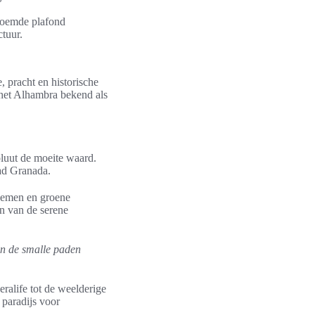
roemde plafond
tuur.
, pracht en historische
 het Alhambra bekend als
oluut de moeite waard.
tad Granada.
loemen en groene
en van de serene
en de smalle paden
ralife tot de weelderige
 paradijs voor