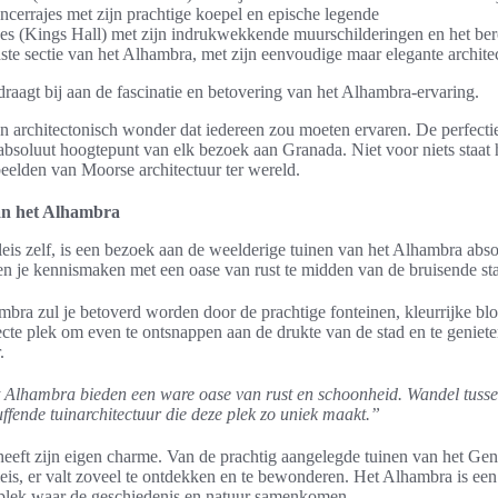
ncerrajes met zijn prachtige koepel en epische legende
es (Kings Hall) met zijn indrukwekkende muurschilderingen en het be
te sectie van het Alhambra, met zijn eenvoudige maar elegante architec
draagt bij aan de fascinatie en betovering van het Alhambra-ervaring.
n architectonisch wonder dat iedereen zou moeten ervaren. De perfectie
absoluut hoogtepunt van elk bezoek aan Granada. Niet voor niets staat
eelden van Moorse architectuur ter wereld.
an het Alhambra
eis zelf, is een bezoek aan de weelderige tuinen van het Alhambra abs
ten je kennismaken met een oase van rust te midden van de bruisende s
ambra zul je betoverd worden door de prachtige fonteinen, kleurrijke b
cte plek om even te ontsnappen aan de drukte van de stad en te geniet
.
 Alhambra bieden een ware oase van rust en schoonheid. Wandel tuss
ffende tuinarchitectuur die deze plek zo uniek maakt.”
eeft zijn eigen charme. Van de prachtig aangelegde tuinen van het Gene
leis, er valt zoveel te ontdekken en te bewonderen. Het Alhambra is een
 plek waar de geschiedenis en natuur samenkomen.