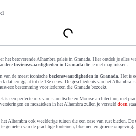
el
er het betoverende Alhambra paleis in Granada. Hier ontdek je alles wa
 andere
bezienswaardigheden in Granada
die je niet mag missen.
en van de meest iconische
bezienswaardigheden in Granada
. Het is 
rk dat teruggaat tot de 13e eeuw. De geschiedenis van het Alhambra is 
 must-see bestemming voor iedereen die Granada bezoekt.
s een perfecte mix van islamitische en Moorse architectuur, met prach
 versieringen en mozaïeken in het Alhambra zullen je versteld
doen
sta
ft het Alhambra ook weelderige tuinen die een oase van rust bieden. De t
 te genieten van de prachtige fonteinen, bloemen en groene omgeving.