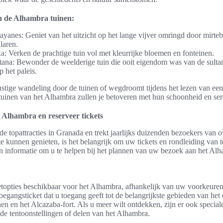
n de Alhambra tuinen:
rayanes: Geniet van het uitzicht op het lange vijver omringd door mirt
laren.
a: Verken de prachtige tuin vol met kleurrijke bloemen en fonteinen.
ltana: Bewonder de weelderige tuin die ooit eigendom was van de sult
p het paleis.
rustige wandeling door de tuinen of wegdroomt tijdens het lezen van ee
uinen van het Alhambra zullen je betoveren met hun schoonheid en sere
 Alhambra en reserveer tickets
e topattracties in Granada en trekt jaarlijks duizenden bezoekers van 
 kunnen genieten, is het belangrijk om uw tickets en rondleiding van t
en informatie om u te helpen bij het plannen van uw bezoek aan het Al
ketopties beschikbaar voor het Alhambra, afhankelijk van uw voorkeuren
oegangsticket dat u toegang geeft tot de belangrijkste gebieden van het
nen en het Alcazaba-fort. Als u meer wilt ontdekken, zijn er ook speciale
de tentoonstellingen of delen van het Alhambra.